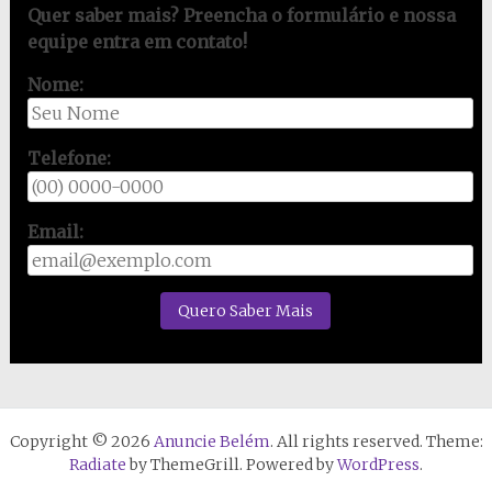
Quer saber mais? Preencha o formulário e nossa
equipe entra em contato!
Nome:
Telefone:
Email:
Copyright © 2026
Anuncie Belém
. All rights reserved. Theme:
Radiate
by ThemeGrill. Powered by
WordPress
.