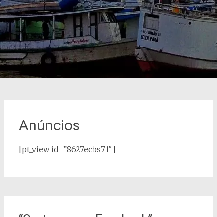
Anúncios
[pt_view id=”8627ecbs71″]