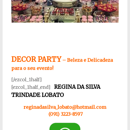
DECOR PARTY
–
Beleza e Delicadeza
para o seu evento!
[/ezcol_1half]
REGINA DA SILVA
[ezcol_1half_end]
TRINDADE LOBATO
reginadasilva_lobato@hotmail.com
(
091) 3223-8597